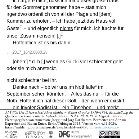
Ich ärgere mich, dass ich mir dieses große Haus
für den Sommer genommen habe – statt mich
irgendwo ordentlich von all der Plage und [dem]
Kummer zu erholen. – Ich habe jetzt das Haus voll
C
Gäste
– und eigentlich
nichts
für mich. Ich fürchte für
D
unser Zusammensein! [
.
]
Hoffentlich
ist es bis dahin
←
2017_1642.0088.2v
[oben:] * d. h.[,] wenn es
Gucki
viel schlechter geht –
oder sie mich ansteckt.
nicht schlechter bei ihr.
Denke nach – ob wir uns im
Nothfalle
* im
September sehen könnten. – Alles das nur – für die
Noth.
Hoffentlich
hat dieser Gott – der, wenn er existirt
— ein frivoler Sadist ist – ein Einsehen – und merkt,
AMWG: Der Briefwechsel Alma Mahler – Walter Gropius 1910–1964. Erschließung der
E
dass er mich nun schon genug
es
sekirt
hat. Ich bin
Quellen und kommentierte Hybrid-Edition. Teil 1: 1910-1914. Digitale Edition.
Herausgegeben von Annemarie Jaeggi und Jörg Rothkamm. Bearbeitet von Adriana
ganz elend – bleibe heute zur Vorsicht im Bett[.] –
Kapsreiter und Fabian Kurze. Berlin/Tübingen 2025, Version vom 4.11.2024,
https://mahler_gropius.bauhaus.de/view.html?id=oAM90.
Impressum/Kontakt
Also –
Walterl
–, gib
Du
mir Muth zum Leben! Ich
wollte[,]
Du
hieltest mein Schicksal schon in Händen –