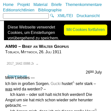
Home
Projekt
Material
Briefe
Themenkommentare
Editionsrichtlinien
Bibliographie
🔍
XML/TEI
Druckansicht
Diese Webseite verwendet
Mit Cookies fortfahren
Cookies, um Einstellungen
vorübergehend zu speichern.
Es werden keine Cookies zur
AM90 – Brief an Walter Gropius
Nachverfolgung („Tracking-
Toblach, Mittwoch, 26. Juli 1911
Cookies“) eingesetzt oder
Informationen mit Dritten
2017_1642.0088.2r
→
geteilt. Die Kontaktdaten des
Anbieters finden Sie im
ten
26
July
Impressum
.
Mein Liebstes —
A
Ich bin in großen Sorgen.
Gucki
hustet
sehr stark –
was
wird da werden? –
Ich kann – oder soll halt nicht froh werden!! Die
Angst um sie hat mich schon wieder sehr herunter
gebracht. —
B